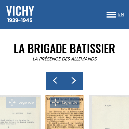
Sk
to
EN
co
LA BRIGADE BATISSIER
LA PRÉSENCE DES ALLEMANDS
<
>
Légende
Légende