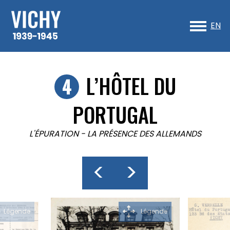
Sk
to
EN
co
L’HÔTEL DU
PORTUGAL
L'ÉPURATION
-
LA PRÉSENCE DES ALLEMANDS
<
>
Légende
Légende