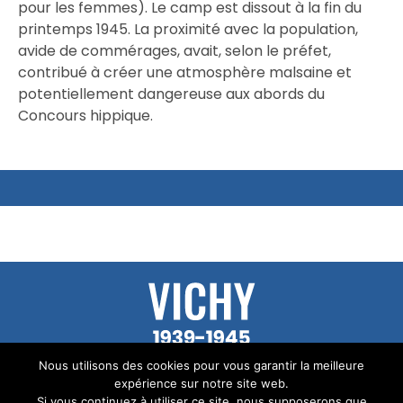
pour les femmes). Le camp est dissout à la fin du
printemps 1945. La proximité avec la population,
avide de commérages, avait, selon le préfet,
contribué à créer une atmosphère malsaine et
potentiellement dangereuse aux abords du
Concours hippique.
© Tous les textes de ce site sont la propriété
Nous utilisons des cookies pour vous garantir la meilleure
d’Audrey Mallet.
expérience sur notre site web.
Si vous continuez à utiliser ce site, nous supposerons que