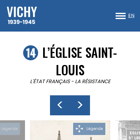
Sk
to
EN
co
L’ÉGLISE SAINT-
LOUIS
L'ÉTAT FRANÇAIS
-
LA RÉSISTANCE
<
>
Légende
Légende