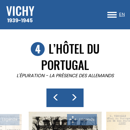
Sk
to
EN
co
L’HÔTEL DU
PORTUGAL
L'ÉPURATION
-
LA PRÉSENCE DES ALLEMANDS
<
>
Légende
Légende