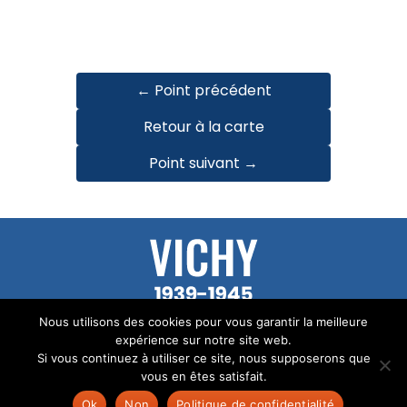
← Point précédent
Retour à la carte
Point suivant →
© Tous les textes de ce site sont la propriété
Nous utilisons des cookies pour vous garantir la meilleure
d’Audrey Mallet.
expérience sur notre site web.
Si vous continuez à utiliser ce site, nous supposerons que
Mentions Légales
vous en êtes satisfait.
Site réalisé par
TUKA
Ok
Non
Politique de confidentialité